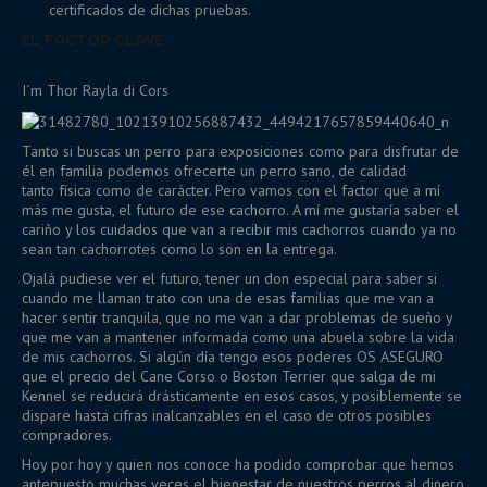
certificados de dichas pruebas.
EL FACTOR CLAVE
I´m Thor Rayla di Cors
Tanto si buscas un perro para exposiciones como para disfrutar de
él en familia podemos ofrecerte un perro sano, de calidad
tanto física como de carácter. Pero vamos con el factor que a mí
más me gusta, el futuro de ese cachorro. A mí me gustaría saber el
cariño y los cuidados que van a recibir mis cachorros cuando ya no
sean tan cachorrotes como lo son en la entrega.
Ojalá pudiese ver el futuro, tener un don especial para saber si
cuando me llaman trato con una de esas familias que me van a
hacer sentir tranquila, que no me van a dar problemas de sueño y
que me van a mantener informada como una abuela sobre la vida
de mis cachorros. Si algún día tengo esos poderes OS ASEGURO
que el precio del Cane Corso o Boston Terrier que salga de mi
Kennel se reducirá drásticamente en esos casos, y posiblemente se
dispare hasta cifras inalcanzables en el caso de otros posibles
compradores.
Hoy por hoy y quien nos conoce ha podido comprobar que hemos
antepuesto muchas veces el bienestar de nuestros perros al dinero