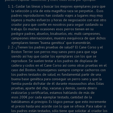
1.- Cuidar las líneas y buscar los mejores ejemplares para que
la selección y cría de esta magnífica raza se perpetúe… Esos
padres reproductores han costado viajes a lugares muy muy
lejanos y mucho esfuerzo y horas de negociación con ese otro
criador para que confíe en nosotros para seguir cuidando su
trabajo. En muchas ocasiones esos perros tienen en su
pedigre padres, abuelos, bisabuelos, etc. multi campeones,
campeones internacionales, muestra inequívoca de que dichos
ejemplares tienen “buena genética” que transmitirán.
2.- ¿Tienen los padres pruebas de salud? El Cane Corso y el
Boston Terrier son perros muy sanos pero para que siga
siendo así hay que cuidar los ejemplares con los que se
reproduce. Se suelen testar a los padres de displasia de
cadera y codos en el Cane Corso así como otras pruebas en el
caso del Boston. Aconsejamos siempre comprar cachorros con
los padres testados de salud, es fundamental partir de una
buena base genética para conseguir un perro sano y que la
familia pueda disfrutar de él durante muuuuuchos años. Estas
pruebas, aparte del chip, vacunas y demás, cuesta dinero
realizarlas y certificarlas, estamos hablando de más de
esos 200€ por cada ejemplar testado, cantidad de la
hablábamos al principio. Es lógico pensar que esto incremente
el precio hasta uno acorde con lo que se ofrece. Para saber si
los padres están testados, sólo tiene que solicitar al criador los