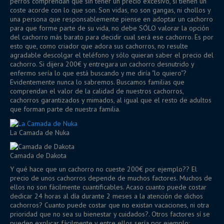
perros comprendan que sin tener un precio excesivo, sí tienen un
coste acorde con lo que son. Son vidas, no son gangas, ni chollos y
una persona que responsablemente piense en adoptar un cachorro
para que forme parte de su vida, no debe SÓLO valorar la opción
del cachorro más barato para decidir cual será ese cachorro. Es por
esto que, como criador que adora sus cachorros, no resulte
agradable descolgar el teléfono y sólo quieran saber el precio del
cachorro. Si dijera 200€ y entregara un cachorro desnutrido y
enfermo sería lo que está buscando y me diría "lo quiero"?
Evidentemente nunca lo sabremos. Buscamos familias que
comprendan el valor de la calidad de nuestros cachorros,
cachorros garantizados y mimados, al igual que el resto de adultos
que forman parte de nuestra familia.
La Camada de Nuka
Camada de Dakota
Y qué hace que un cachorro no cueste 200€ por ejemplo?? El
precio de unos cachorros depende de muchos factores. Muchos de
ellos no son fácilmente cuantificables. Acaso cuanto puede costar
dedicar 24 horas al día durante 2 meses a la atención de dichos
cachorros? Cuanto puede costar que no existan vacaciones, ni otra
prioridad que no sea su bienestar y cuidados?. Otros factores sí se
pueden explicar fácilmente y entre ellos sería por ejemplo: