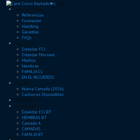
Inicio
Sobre nosotros
Referencias
Formación
Handling
Garantías
FAQs
Cane Corso
Estandar FCI
Estandar Morsiani
Machos
Hembras
FAMILIA CC
EN EL RECUERDO
Cachorros
Nueva Camada (2026)
Cachorros Disponibles
ADOPCIONES
Boston Terrier
Estandar FCI BT
HEMBRAS BT
Camada A
CAMADAS
FAMILIA BT