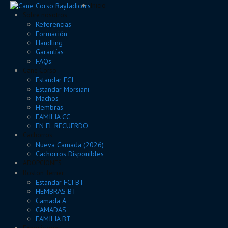
Inicio
Sobre nosotros
Referencias
Formación
Handling
Garantías
FAQs
Cane Corso
Estandar FCI
Estandar Morsiani
Machos
Hembras
FAMILIA CC
EN EL RECUERDO
Cachorros
Nueva Camada (2026)
Cachorros Disponibles
ADOPCIONES
Boston Terrier
Estandar FCI BT
HEMBRAS BT
Camada A
CAMADAS
FAMILIA BT