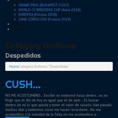
Exposiciones
GRAND PRIX (BUDAPEST 2.017)
WORLD CC BREEDERS CUP (Italia 2018)
EUROPEA (Polonia 2018)
CANE CORSO DAY (Francia 2019)
Blog
Contacto
Category Archives:
Despedidas
Home
Category Archives: "Despedidas"
CUSH…
NO ME ACOSTUMBRO... Escribir es meterme hacia dentro…es no
fingir que el día de hoy es igual que el de ayer… Es buscar
dentro de mí lo que queda y tener el valor de sacarlo. Han pasado
muchos días y tantísimas cosas me hacen recordarte…No me
acostumbro a la soledad de tu falta, no me acostumbro a…