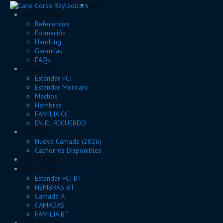
Inicio
Sobre nosotros
Referencias
Formación
Handling
Garantías
FAQs
Cane Corso
Estandar FCI
Estandar Morsiani
Machos
Hembras
FAMILIA CC
EN EL RECUERDO
Cachorros
Nueva Camada (2026)
Cachorros Disponibles
ADOPCIONES
Boston Terrier
Estandar FCI BT
HEMBRAS BT
Camada A
CAMADAS
FAMILIA BT