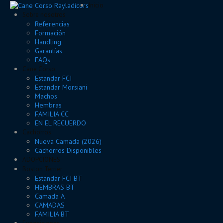
Inicio
Sobre nosotros
Referencias
Formación
Handling
Garantías
FAQs
Cane Corso
Estandar FCI
Estandar Morsiani
Machos
Hembras
FAMILIA CC
EN EL RECUERDO
Cachorros
Nueva Camada (2026)
Cachorros Disponibles
ADOPCIONES
Boston Terrier
Estandar FCI BT
HEMBRAS BT
Camada A
CAMADAS
FAMILIA BT