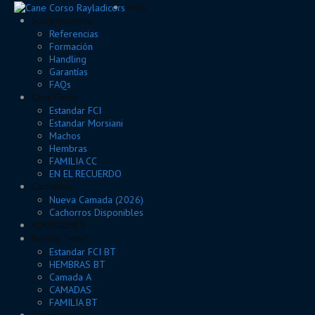
Inicio
Sobre nosotros
Referencias
Formación
Handling
Garantías
FAQs
Cane Corso
Estandar FCI
Estandar Morsiani
Machos
Hembras
FAMILIA CC
EN EL RECUERDO
Cachorros
Nueva Camada (2026)
Cachorros Disponibles
ADOPCIONES
Boston Terrier
Estandar FCI BT
HEMBRAS BT
Camada A
CAMADAS
FAMILIA BT