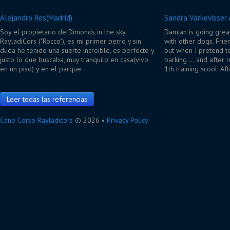
Alejandro Ros(Madrid)
Sandra Varkevisser 
Soy el propietario de Dimonds in the sky
Damian is going great
RayladiCors ("Rocco"), es mi primer perro y sin
with other dogs. Frien
duda he tenido una suerte increíble, es perfecto y
but when I pretend t
justo lo que buscaba, muy tranquilo en casa(vivo
barking ... and after 
en un piso) y en el parque…
1th training scool. A
Leer todas las referencias
Cane Corso Rayladicors
© 2026 •
Privacy Policy