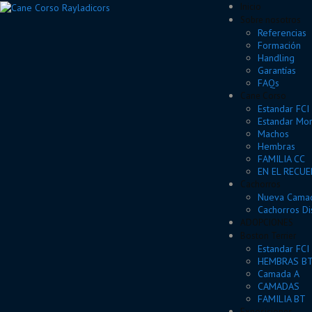
Inicio
Sobre nosotros
Referencias
Formación
Handling
Garantías
FAQs
Cane Corso
Estandar FCI
Estandar Mor
Machos
Hembras
FAMILIA CC
EN EL RECU
Cachorros
Nueva Camad
Cachorros Di
ADOPCIONES
Boston Terrier
Estandar FCI
HEMBRAS B
Camada A
CAMADAS
FAMILIA BT
Exposiciones