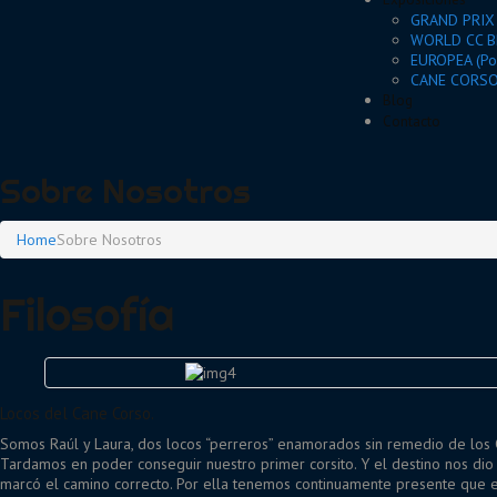
GRAND PRIX
WORLD CC BR
EUROPEA (Po
CANE CORSO 
Blog
Contacto
Sobre Nosotros
Home
Sobre Nosotros
Filosofía
Locos del Cane Corso.
Somos Raúl y Laura, dos locos “perreros” enamorados sin remedio de los 
Tardamos en poder conseguir nuestro primer corsito. Y el destino nos dio
marcó el camino correcto. Por ella tenemos continuamente presente que e