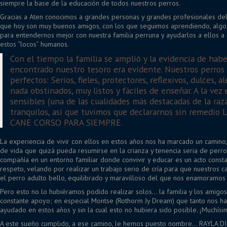
siempre la base de la educación de todos nuestros perros.
Gracias a Aten conocimos a grandes personas y grandes profesionales de
que hoy son muy buenos amigos, con los que seguimos aprendiendo, algo
para entendernos mejor con nuestra familia perruna y ayudarlos a ellos 
estos “locos” humanos.
Con el tiempo la familia se amplió y la evidencia de habe
encontrado nuestro tesoro era evidente. Nuestros perros
perfectos: Serios, fieles, protectores, reflexivos, dulces, al
nada obstinados, muy listos y fáciles de enseñar. A la vez 
sensibles (una de las cualidades más destacadas de la raza
tranquilos, así que tuvimos que declararnos sin remedio
CANE CORSO PARA SIEMPRE.
La experiencia de vivir con ellos en estos años nos ha marcado un camino, 
de vida que quizá pueda resumirse en la crianza y tenencia seria de perr
compañía en un entorno familiar donde convivir y educar es un acto consta
respeto, velando por realizar un trabajo serio de cría para que nuestros 
el perro adulto bello, equilibrado y maravilloso del que nos enamoramos a
Pero esto no lo hubiéramos podido realizar solos… la familia y los amigos
constante apoyo; en especial Montse (Rothorm Jy Dream) que tanto nos h
ayudado en estos años y sin la cual esto no hubiera sido posible. ¡Muchísi
A este sueño cumplido, a ese camino, le hemos puesto nombre… RAYLA D