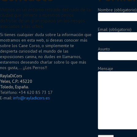
Vivimos en un entorno retirado del ruido de la
Nombre (obligatorio)
ciudad que permite a nuestros perros
disfrutar de un gran espacio sin los riesgos
asociados a las urbes.
Email (obligatorio)
Si tienes cualquier duda sobre la información que
mostramos en esta web, si deseas conocer más
sobre los Cane Corso, o simplemente te
Asunto
despierta curiosidad el mundo de las
exposiciones canina, no dudes en llamarnos,
estaremos deseando charlar sobre lo que más
nos gusta,... ¡¡Los Perros!!
Mensaje
RaylaDiCors
Yeles, C.P.: 45220
Toledo, España.
Teléfono: +34 620 85 73 17
E-mail:
info@rayladicors.es