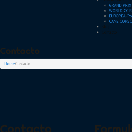
GRAND PRIX
WORLD CC BR
EUROPEA (Po
CANE CORSO 
Blog
Contacto
Contacto
Home
Contacto
Contacto
Formul