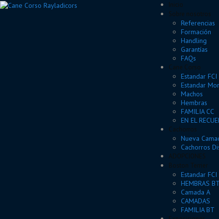
Inicio
Sobre nosotros
Referencias
Formación
Handling
Garantías
FAQs
Cane Corso
Estandar FCI
Estandar Mor
Machos
Hembras
FAMILIA CC
EN EL RECU
Cachorros
Nueva Camad
Cachorros Di
ADOPCIONES
Boston Terrier
Estandar FCI
HEMBRAS B
Camada A
CAMADAS
FAMILIA BT
Exposiciones